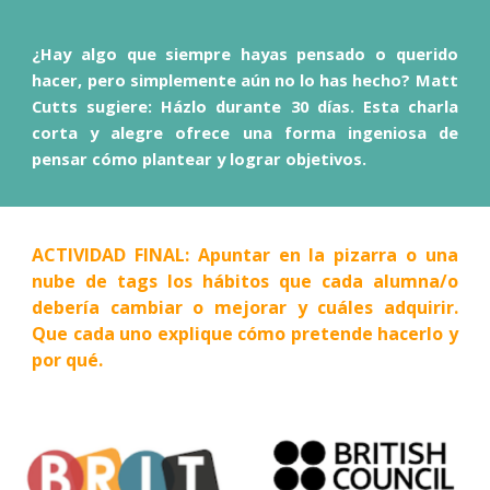
¿Hay algo que siempre hayas pensado o querido
hacer, pero simplemente aún no lo has hecho? Matt
Cutts sugiere: Házlo durante 30 días. Esta charla
corta y alegre ofrece una forma ingeniosa de
pensar cómo plantear y lograr objetivos.
ACTIVIDAD FINAL: Apuntar en la pizarra o una
nube de tags los hábitos que cada alumna/o
debería cambiar o mejorar y cuáles adquirir.
Que cada uno explique cómo pretende hacerlo y
por qué.