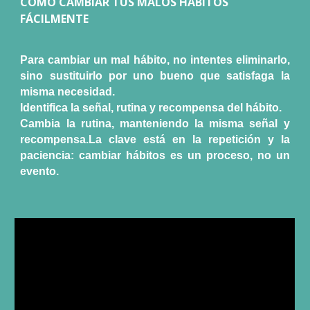
CÓMO CAMBIAR TUS MALOS HÁBITOS
FÁCILMENTE
Para cambiar un mal hábito, no intentes eliminarlo,
sino sustituirlo por uno bueno que satisfaga la
misma necesidad.
Identifica la señal, rutina y recompensa del hábito.
Cambia la rutina, manteniendo la misma señal y
recompensa.La clave está en la repetición y la
paciencia: cambiar hábitos es un proceso, no un
evento.