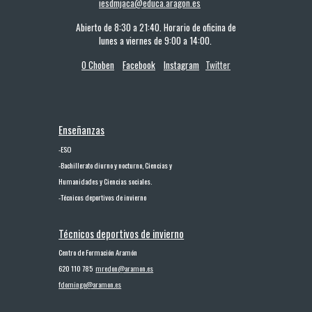
iesdmjaca@educa.aragon.es
Abierto de 8:30 a 21:40. Horario de oficina de
lunes a viernes de 9:00 a 14:00.
O Choben
Facebook
Instagram
Twitter
Enseñanzas
-
ESO
-
Bachillerato diurno y nocturno, Ciencias y
Humanidades y Ciencias sociales.
-
Técnicos deportivos de invierno
Técnicos deport
ivos
de invierno
Centro de Formación Aramón
620 110 785
mredon@aramon.es
fdomingo@aramon.es