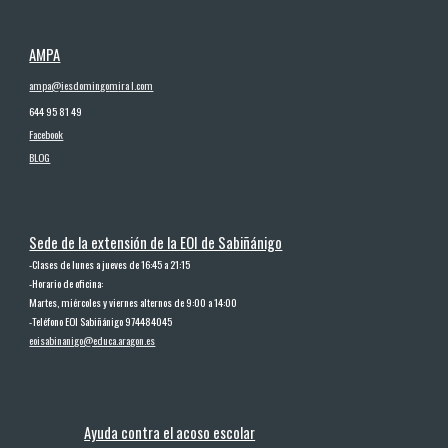
AMPA
ampa@iesdomingo
m
ira l.com
644 95 81 49
Facebook
BLOG
Sede de la extensión de la EOI de Sabiñánigo
-
Clases de lunes a jueves de 16:45 a 21:15
-
Horario de oficina:
Martes, miércoles y viernes alternos de 9:00 a 14:00
-
Teléfono EOI Sabiñánigo 974484045
eoisabinanigo@educa.aragon.es
Ayuda contra el acoso escolar