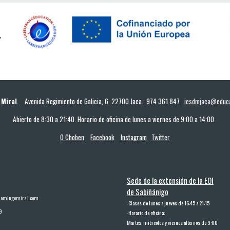
 Miral
. Avenida Regimiento de Galicia, 6. 22700 Jaca. 974 361 847
iesdmjaca@educa
Abierto de 8:30 a 21:40. Horario de oficina de lunes a viernes de 9:00 a 14:00.
O Choben
Facebook
Instagram
Twitter
Sede de la extensión de la EOI
de Sabiñánigo
omingo
m
ira l.com
-
Clases de lunes a jueves de 16:45 a 21:15
9
-
Horario de oficina:
Martes, miércoles y viernes alternos de 9:00