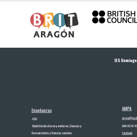
IES Domingo
AMPA
Enseñanzas
ampa@iesd
-
ESO
-
Bachillerato diurno y nocturno, Ciencias y
644 95 81 4
Humanidades y Ciencias sociales.
Facebook