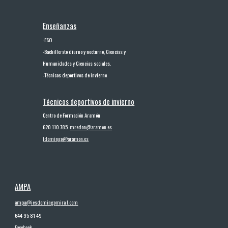
Enseñanzas
-
ESO
-
Bachillerato diurno y nocturno, Ciencias y
Humanidades y Ciencias sociales.
-
Técnicos deportivos de invierno
Técnicos deport
ivos
de invierno
Centro de Formación Aramón
620 110 785
mredon@aramon.es
fdomingo@aramon.es
AMPA
ampa@iesdomingo
m
ira l.com
644 95 81 49
Facebook