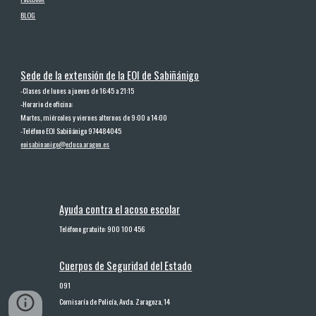
BLOG
Sede de la extensión de la EOI de Sabiñánigo
-
Clases de lunes a jueves de 16:45 a 21:15
-
Horario de oficina:
Martes, miércoles y viernes alternos de 9:00 a 14:00
-
Teléfono EOI Sabiñánigo 974484045
eoisabinanigo@educa.aragon.es
Ayuda contra el acoso escolar
Teléfono gratuito: 900 100 456
Cuerpos de Seguridad del Estado
091
Comisaría de Policía, Avda. Zaragoza, 14