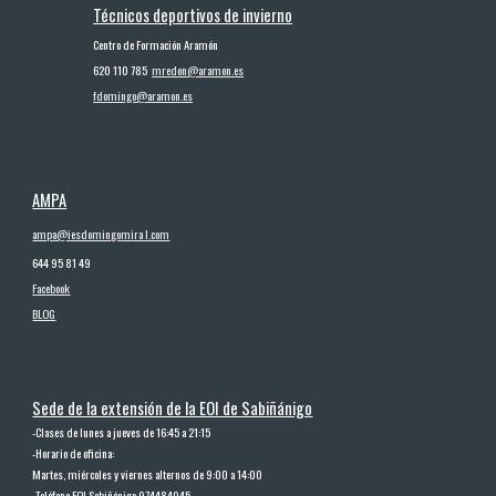
Técnicos deport
ivos
de invierno
Centro de Formación Aramón
620 110 785
mredon@aramon.es
fdomingo@aramon.es
AMPA
ampa@iesdomingo
m
ira l.com
644 95 81 49
Facebook
BLOG
Sede de la extensión de la EOI de Sabiñánigo
-
Clases de lunes a jueves de 16:45 a 21:15
-
Horario de oficina:
Martes, miércoles y viernes alternos de 9:00 a 14:00
-
Teléfono EOI Sabiñánigo 974484045