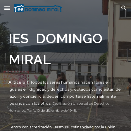
Skip to main content
Skip to navigation
IES DOMINGO
MIRAL
Artículo 1.
Todos los seres humanos nacen libres e
iguales en dignidad y derechos y, dotados como están de
razón y conciencia, deben comportarse fraternalmente
los unos con los otros.
Declaración Universal de Derechos
Humanos. París, 10 de diciembre de 1948.
Centro con acreditación
Erasmus+
cofinanciado por la Unión