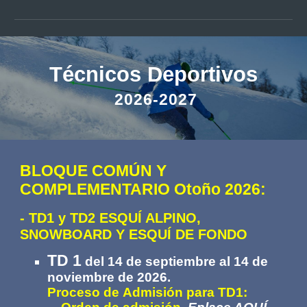
Técnicos Deportivos
202
6
-2027
BLOQUE COMÚN Y
COMPLEMENTARIO Otoño 2026:
- TD1 y TD2 ESQUÍ ALPINO,
SNOWBOARD Y ESQUÍ DE FONDO
TD 1
del
14 de septiembre al 14 de
noviembre
de 2026
.
P
roceso de
Admisión
para TD1
: