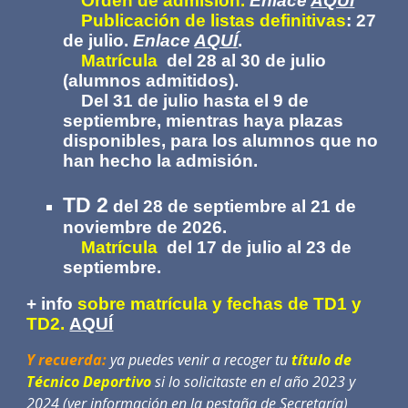
Orden de admisión.
Enlace
AQUÍ
Publicación de listas definitivas
:
27
de julio
.
Enlace
AQUÍ
.
Matrícula
del
2
8
al
30
de julio
(alum
nos admitidos).
D
el 31 de julio hasta el 9
de
septiembre, mientras haya plazas
disponibles, para los alumnos que no
han hecho la admisión.
TD 2
del
28 de septiembre al 21 de
noviembre de
2026.
Matrícula
del
17
de julio al
23 de
septiembre
.
+ info
sobre
matrícula y fechas
de TD1 y
TD2
.
AQUÍ
Y recuerda:
ya puedes venir a recoger tu
título de
Técnico Deportivo
si lo solicitaste en el año 2023 y
2024 (ver información en la pestaña de Secretaría)