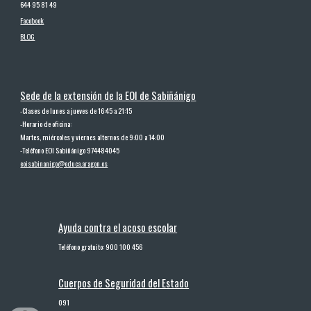
644 95 81 49
Facebook
BLOG
Sede de la extensión de la EOI de Sabiñánigo
-
Clases de lunes a jueves de 16:45 a 21:15
-
Horario de oficina:
Martes, miércoles y viernes alternos de 9:00 a 14:00
-
Teléfono EOI Sabiñánigo 974484045
eoisabinanigo@educa.aragon.es
Ayuda contra el acoso escolar
Teléfono gratuito: 900 100 456
Cuerpos de Seguridad del Estado
091