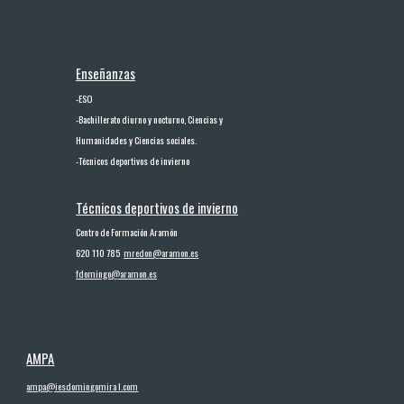
Enseñanzas
-
ESO
-
Bachillerato diurno y nocturno, Ciencias y
Humanidades y Ciencias sociales.
-
Técnicos deportivos de invierno
Técnicos deport
ivos
de invierno
Centro de Formación Aramón
620 110 785
mredon@aramon.es
fdomingo@aramon.es
AMPA
ampa@iesdomingo
m
ira l.com