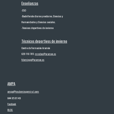
Enseñanzas
-
ESO
-
Bachillerato diurno y nocturno, Ciencias y
Humanidades y Ciencias sociales.
-
Técnicos deportivos de invierno
Técnicos deport
ivos
de invierno
Centro de Formación Aramón
620 110 785
mredon@aramon.es
fdomingo@aramon.es
AMPA
ampa@iesdomingo
m
ira l.com
644 95 81 49
Facebook
BLOG