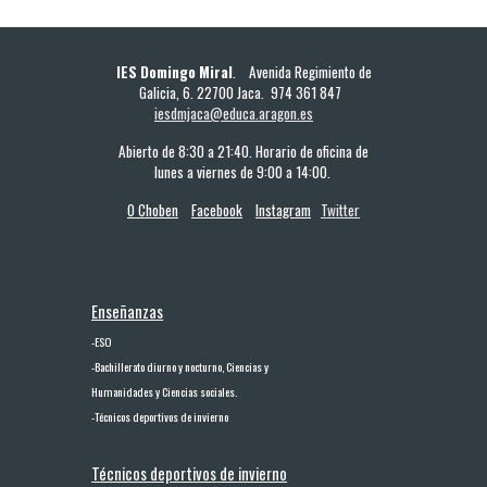
IES Domingo Miral
. Avenida Regimiento de
Galicia, 6. 22700 Jaca. 974 361 847
iesdmjaca@educa.aragon.es
Abierto de 8:30 a 21:40. Horario de oficina de
lunes a viernes de 9:00 a 14:00.
O Choben
Facebook
Instagram
Twitter
Enseñanzas
-
ESO
-
Bachillerato diurno y nocturno, Ciencias y
Humanidades y Ciencias sociales.
-
Técnicos deportivos de invierno
Técnicos deport
ivos
de invierno