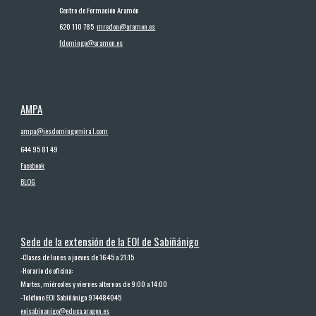
Centro de Formación Aramón
620 110 785
mredon@aramon.es
fdomingo@aramon.es
AMPA
ampa@iesdomingo
m
ira l.com
644 95 81 49
Facebook
BLOG
Sede de la extensión de la EOI de Sabiñánigo
-
Clases de lunes a jueves de 16:45 a 21:15
-
Horario de oficina:
Martes, miércoles y viernes alternos de 9:00 a 14:00
-
Teléfono EOI Sabiñánigo 974484045
eoisabinanigo@educa.aragon.es