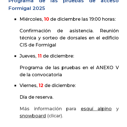
Programa de las pruebas de acceso
Formigal
202
5
Miércoles
,
10
de
diciembre las 19:00 horas:
Confirmación de asistencia. Reunión
téc
nica
y sorteo de dorsales en
el edificio
CIS de Formigal
Jueves
,
11
de
diciembre
:
Programa
de las pruebas
en el ANEXO V
de la convocatoria
Viernes,
12
de
diciembre
:
Día de reserva.
Más información para
esquí alpino
y
snowboard
(clicar).