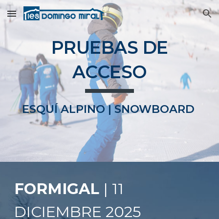
Skip to main content
Skip to navigation
PRUEBAS DE
ACCESO
ESQUÍ ALPINO | SNOWBOARD
FORMIGAL
|
11
DICIEMBRE
202
5